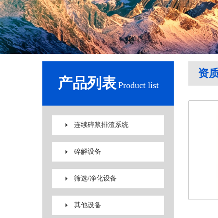
资
产品列表
Product list
连续碎浆排渣系统
碎解设备
筛选/净化设备
其他设备