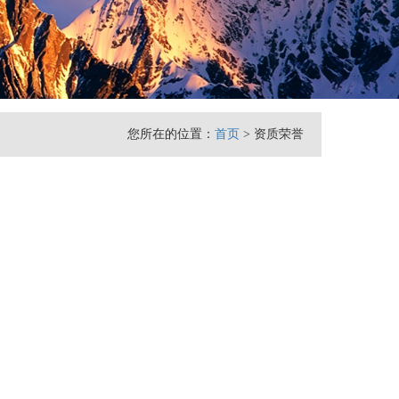
您所在的位置：
首页
> 资质荣誉