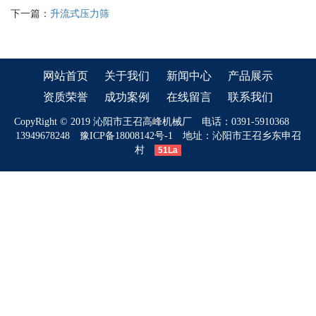
下一篇：
升流式压力筛
网站首页
关于我们
新闻中心
产品展示
资质荣誉
成功案例
在线留言
联系我们
CopyRight © 2019 沁阳市王召高峰机械厂 电话：0391-5910368
13949678248
豫ICP备18008142号-1
地址：沁阳市王召乡东申召
村
51La