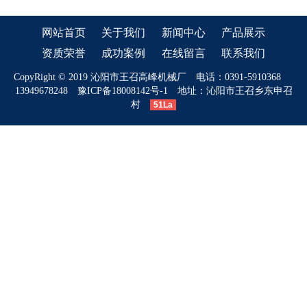
网站首页
关于我们
新闻中心
产品展示
资质荣誉
成功案例
在线留言
联系我们
CopyRight © 2019 沁阳市王召高峰机械厂 电话：0391-5910368
13949678248
豫ICP备18008142号-1
地址：沁阳市王召乡东申召
村
51La